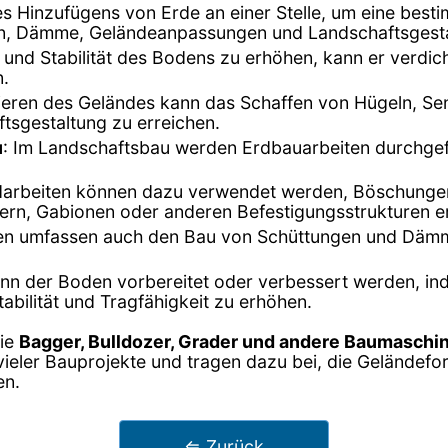
des Hinzufügens von Erde an einer Stelle, um eine bes
en, Dämme, Geländeanpassungen und Landschaftsgest
 und Stabilität des Bodens zu erhöhen, kann er verdich
.
lieren des Geländes kann das Schaffen von Hügeln, 
sgestaltung zu erreichen.
u
: Im Landschaftsbau werden Erdbauarbeiten durchgef
darbeiten können dazu verwendet werden, Böschungen z
rn, Gabionen oder anderen Befestigungsstrukturen e
ten umfassen auch den Bau von Schüttungen und Dämm
 kann der Boden vorbereitet oder verbessert werden, i
abilität und Tragfähigkeit zu erhöhen.
wie
Bagger, Bulldozer, Grader und andere Baumaschi
 vieler Bauprojekte und tragen dazu bei, die Gelände
en.
⇐ Zurück