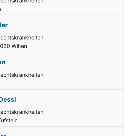
lechtskrankheiten
s
fer
lechtskrankheiten
020 Wilten
nn
lechtskrankheiten
-Dessl
lechtskrankheiten
ufstein