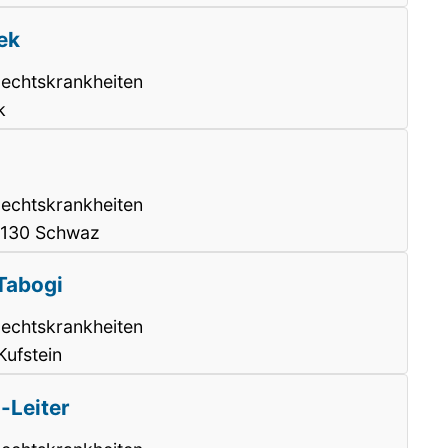
ek
lechtskrankheiten
k
lechtskrankheiten
6130 Schwaz
Tabogi
lechtskrankheiten
Kufstein
-Leiter