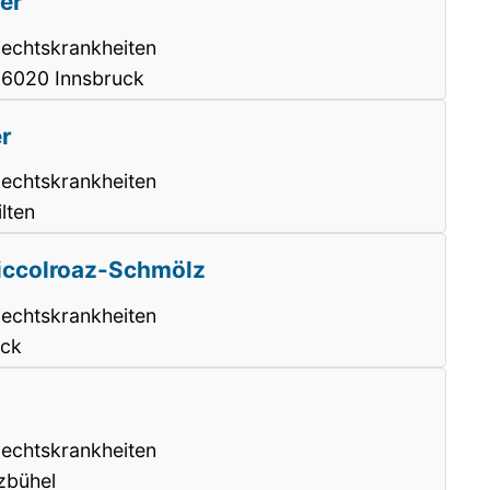
ger
lechtskrankheiten
 6020 Innsbruck
r
lechtskrankheiten
lten
Piccolroaz-Schmölz
lechtskrankheiten
eck
lechtskrankheiten
zbühel