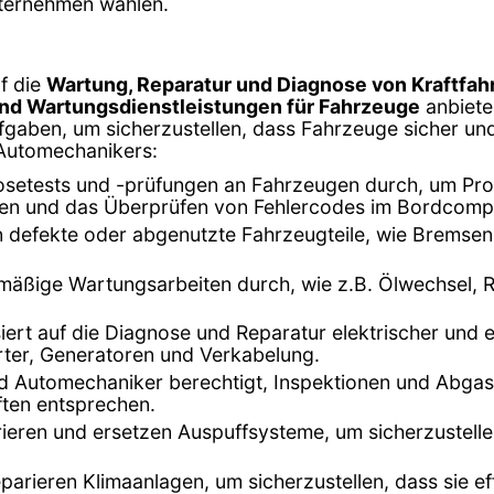
nternehmen wählen.
f die
Wartung, Reparatur und Diagnose von Kraftfa
und Wartungsdienstleistungen für Fahrzeuge
anbiete
fgaben, um sicherzustellen, dass Fahrzeuge sicher und e
 Automechanikers:
setests und -prüfungen an Fahrzeugen durch, um Prob
en und das Überprüfen von Fehlercodes im Bordcomp
en defekte oder abgenutzte Fahrzeugteile, wie Bremse
mäßige Wartungsarbeiten durch, wie z.B. Ölwechsel, R
isiert auf die Diagnose und Reparatur elektrischer und
arter, Generatoren und Verkabelung.
ind Automechaniker berechtigt, Inspektionen und Abg
ften entsprechen.
ieren und ersetzen Auspuffsysteme, um sicherzustell
eparieren Klimaanlagen, um sicherzustellen, dass sie ef