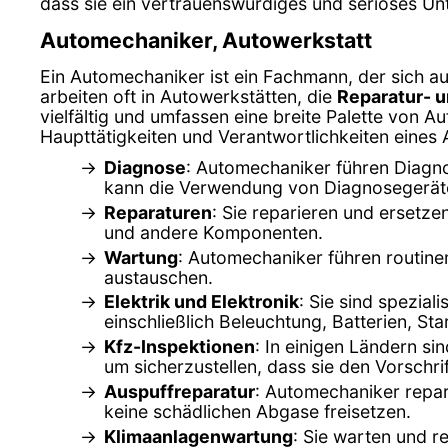
dass sie ein vertrauenswürdiges und seriöses U
Automechaniker, Autowerkstatt
Ein Automechaniker ist ein Fachmann, der sich au
arbeiten oft in Autowerkstätten, die
Reparatur- 
vielfältig und umfassen eine breite Palette von Au
Haupttätigkeiten und Verantwortlichkeiten eines
Diagnose
: Automechaniker führen Diagno
kann die Verwendung von Diagnosegerät
Reparaturen
: Sie reparieren und ersetz
und andere Komponenten.
Wartung
: Automechaniker führen routine
austauschen.
Elektrik und Elektronik
: Sie sind spezial
einschließlich Beleuchtung, Batterien, St
Kfz-Inspektionen
: In einigen Ländern s
um sicherzustellen, dass sie den Vorschri
Auspuffreparatur
: Automechaniker repar
keine schädlichen Abgase freisetzen.
Klimaanlagenwartung
: Sie warten und r