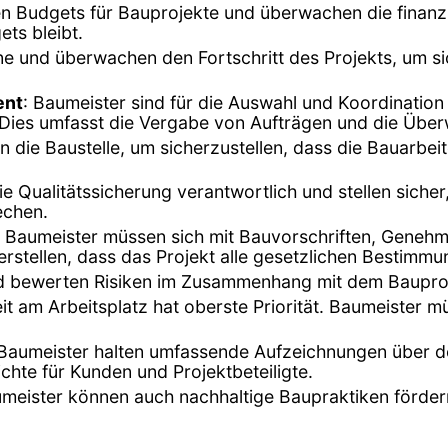
en Budgets für Bauprojekte und überwachen die finanzi
ts bleibt.
äne und überwachen den Fortschritt des Projekts, um s
ent
: Baumeister sind für die Auswahl und Koordinatio
d. Dies umfasst die Vergabe von Aufträgen und die Übe
n die Baustelle, um sicherzustellen, dass die Bauarbe
die Qualitätssicherung verantwortlich und stellen siche
echen.
: Baumeister müssen sich mit Bauvorschriften, Geneh
stellen, dass das Projekt alle gesetzlichen Bestimmun
 und bewerten Risiken im Zusammenhang mit dem Bauproj
eit am Arbeitsplatz hat oberste Priorität. Baumeister m
 Baumeister halten umfassende Aufzeichnungen über de
ichte für Kunden und Projektbeteiligte.
umeister können auch nachhaltige Baupraktiken förder