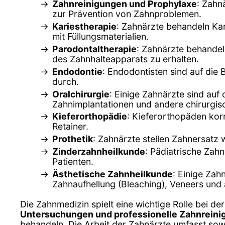
Zahnreinigungen und Prophylaxe
: Zahn
zur Prävention von Zahnproblemen.
Kariestherapie
: Zahnärzte behandeln Ka
mit Füllungsmaterialien.
Parodontaltherapie
: Zahnärzte behandel
des Zahnhalteapparats zu erhalten.
Endodontie
: Endodontisten sind auf die
durch.
Oralchirurgie
: Einige Zahnärzte sind auf 
Zahnimplantationen und andere chirurgisc
Kieferorthopädie
: Kieferorthopäden kor
Retainer.
Prothetik
: Zahnärzte stellen Zahnersatz 
Zinderzahnheilkunde
: Pädiatrische Zah
Patienten.
Ästhetische Zahnheilkunde
: Einige Zah
Zahnaufhellung (Bleaching), Veneers und 
Die Zahnmedizin spielt eine wichtige Rolle bei de
Untersuchungen und professionelle Zahnrein
behandeln. Die Arbeit der Zahnärzte umfasst so