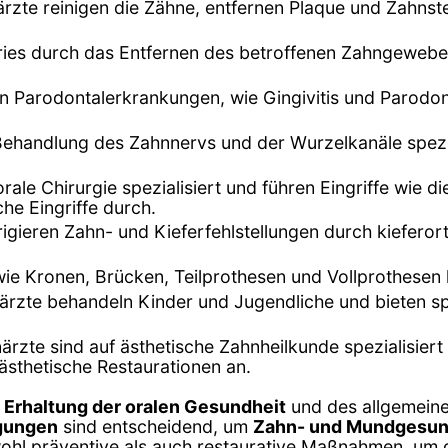
ärzte reinigen die Zähne, entfernen Plaque und Zahns
ries durch das Entfernen des betroffenen Zahngewebe
n Parodontalerkrankungen, wie Gingivitis und Parodont
 Behandlung des Zahnnervs und der Wurzelkanäle spez
orale Chirurgie spezialisiert und führen Eingriffe wie 
he Eingriffe durch.
rigieren Zahn- und Kieferfehlstellungen durch kiefe
wie Kronen, Brücken, Teilprothesen und Vollprothesen
närzte behandeln Kinder und Jugendliche und bieten sp
närzte sind auf ästhetische Zahnheilkunde spezialisiert
ästhetische Restaurationen an.
r
Erhaltung der oralen Gesundheit
und des allgemein
igungen
sind entscheidend, um
Zahn- und Mundgesun
wohl präventive als auch restaurative Maßnahmen, um