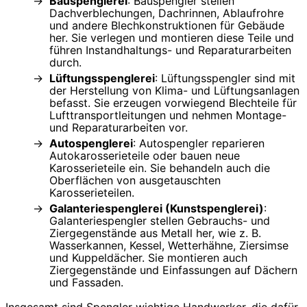
Bauspenglerei
: Bauspengler stellen
Dachverblechungen, Dachrinnen, Ablaufrohre
und andere Blechkonstruktionen für Gebäude
her. Sie verlegen und montieren diese Teile und
führen Instandhaltungs- und Reparaturarbeiten
durch.
Lüftungsspenglerei
: Lüftungsspengler sind mit
der Herstellung von Klima- und Lüftungsanlagen
befasst. Sie erzeugen vorwiegend Blechteile für
Lufttransportleitungen und nehmen Montage-
und Reparaturarbeiten vor.
Autospenglerei
: Autospengler reparieren
Autokarosserieteile oder bauen neue
Karosserieteile ein. Sie behandeln auch die
Oberflächen von ausgetauschten
Karosserieteilen.
Galanteriespenglerei (Kunstspenglerei)
:
Galanteriespengler stellen Gebrauchs- und
Ziergegenstände aus Metall her, wie z. B.
Wasserkannen, Kessel, Wetterhähne, Ziersimse
und Kuppeldächer. Sie montieren auch
Ziergegenstände und Einfassungen auf Dächern
und Fassaden.
Insgesamt sind Spengler wichtige Handwerker, die dafür