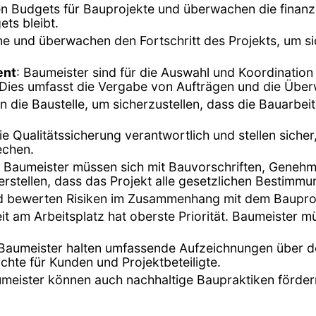
en Budgets für Bauprojekte und überwachen die finanzi
ts bleibt.
äne und überwachen den Fortschritt des Projekts, um s
ent
: Baumeister sind für die Auswahl und Koordinatio
d. Dies umfasst die Vergabe von Aufträgen und die Übe
n die Baustelle, um sicherzustellen, dass die Bauarbe
die Qualitätssicherung verantwortlich und stellen siche
echen.
: Baumeister müssen sich mit Bauvorschriften, Geneh
stellen, dass das Projekt alle gesetzlichen Bestimmun
 und bewerten Risiken im Zusammenhang mit dem Bauproj
eit am Arbeitsplatz hat oberste Priorität. Baumeister m
 Baumeister halten umfassende Aufzeichnungen über de
ichte für Kunden und Projektbeteiligte.
umeister können auch nachhaltige Baupraktiken förder