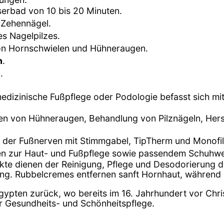
erbad von 10 bis 20 Minuten.
 Zehennägel.
es Nagelpilzes.
on Hornschwielen und Hühneraugen.
n
.
e
.
medizinische Fußpflege oder Podologie befasst sich m
nen von Hühneraugen, Behandlung von Pilznägeln, Hers
 der Fußnerven mit Stimmgabel, TipTherm und Monofi
en zur Haut- und Fußpflege sowie passendem Schuhwe
ukte dienen der Reinigung, Pflege und Desodorierung
ung. Rubbelcremes entfernen sanft Hornhaut, während
Ägypten zurück, wo bereits im 16. Jahrhundert vor Chri
der Gesundheits- und Schönheitspflege.