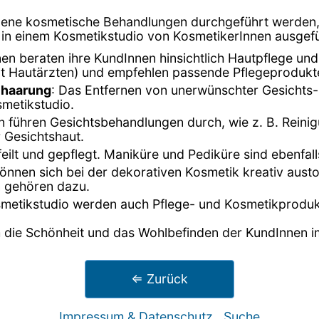
edene kosmetische Behandlungen durchgeführt werden,
die in einem Kosmetikstudio von KosmetikerInnen ausgef
nen beraten ihre KundInnen hinsichtlich Hautpflege un
it Hautärzten) und empfehlen passende Pflegeprodukt
ehaarung
: Das Entfernen von unerwünschter Gesichts
metikstudio.
n führen Gesichtsbehandlungen durch, wie z. B. Rein
 Gesichtshaut.
eilt und gepflegt. Maniküre und Pediküre sind ebenfalls
können sich bei der dekorativen Kosmetik kreativ aus
 gehören dazu.
smetikstudio werden auch Pflege- und Kosmetikproduk
m die Schönheit und das Wohlbefinden der KundInnen im
⇐ Zurück
Impressum & Datenschutz
Suche