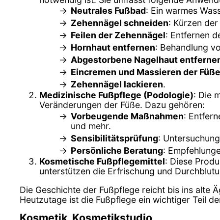
Neutrales Fußbad
: Ein warmes Wass
Zehennägel schneiden
: Kürzen der
Feilen der Zehennägel
: Entfernen d
Hornhaut entfernen
: Behandlung v
Abgestorbene Nagelhaut entferne
Eincremen und Massieren der Füß
Zehennägel lackieren
.
Medizinische Fußpflege (Podologie)
: Die 
Veränderungen der Füße. Dazu gehören:
Vorbeugende Maßnahmen
: Entfer
und mehr.
Sensibilitätsprüfung
: Untersuchung
Persönliche Beratung
: Empfehlung
Kosmetische Fußpflegemittel
: Diese Prod
unterstützen die Erfrischung und Durchblut
Die Geschichte der Fußpflege reicht bis ins alte 
Heutzutage ist die Fußpflege ein wichtiger Teil 
Kosmetik, Kosmetikstudio