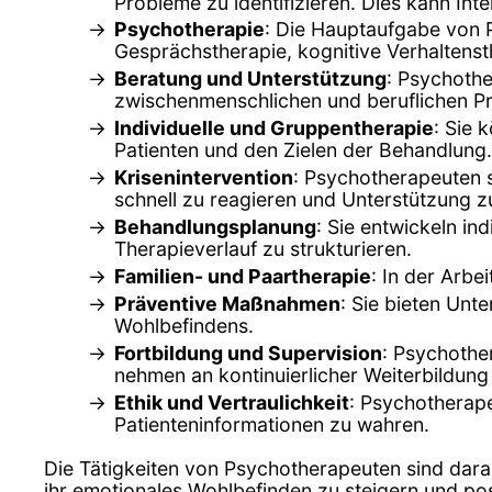
Probleme zu identifizieren. Dies kann In
Psychotherapie
: Die Hauptaufgabe von 
Gesprächstherapie, kognitive Verhaltenst
Beratung und Unterstützung
: Psychothe
zwischenmenschlichen und beruflichen P
Individuelle und Gruppentherapie
: Sie 
Patienten und den Zielen der Behandlung.
Krisenintervention
: Psychotherapeuten s
schnell zu reagieren und Unterstützung zu
Behandlungsplanung
: Sie entwickeln in
Therapieverlauf zu strukturieren.
Familien- und Paartherapie
: In der Arbe
Präventive Maßnahmen
: Sie bieten Un
Wohlbefindens.
Fortbildung und Supervision
: Psychothe
nehmen an kontinuierlicher Weiterbildung 
Ethik und Vertraulichkeit
: Psychotherape
Patienteninformationen zu wahren.
Die Tätigkeiten von Psychotherapeuten sind dara
ihr emotionales Wohlbefinden zu steigern und pos