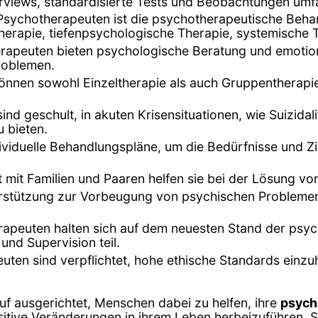
terviews, standardisierte Tests und Beobachtungen umf
Psychotherapeuten ist die psychotherapeutische Beha
herapie, tiefenpsychologische Therapie, systemische 
rapeuten bieten psychologische Beratung und emotion
roblemen.
können sowohl Einzeltherapie als auch Gruppentherapi
ind geschult, in akuten Krisensituationen, wie Suizi
 bieten.
dividuelle Behandlungspläne, um die Bedürfnisse und Zi
it mit Familien und Paaren helfen sie bei der Lösung 
terstützung zur Vorbeugung von psychischen Probleme
rapeuten halten sich auf dem neuesten Stand der psy
und Supervision teil.
uten sind verpflichtet, hohe ethische Standards einzuh
uf ausgerichtet, Menschen dabei zu helfen, ihre
psych
itive Veränderungen in ihrem Leben herbeizuführen. Si