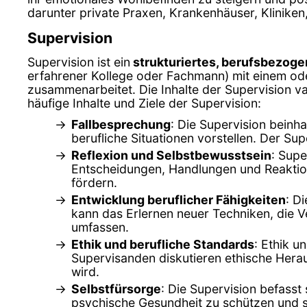
darunter private Praxen, Krankenhäuser, Klinike
Supervision
Supervision ist ein
strukturiertes, berufsbezog
erfahrener Kollege oder Fachmann) mit einem ode
zusammenarbeitet. Die Inhalte der Supervision var
häufige Inhalte und Ziele der Supervision:
Fallbesprechung
: Die Supervision beinh
berufliche Situationen vorstellen. Der Su
Reflexion und Selbstbewusstsein
: Supe
Entscheidungen, Handlungen und Reaktion
fördern.
Entwicklung beruflicher Fähigkeiten
: D
kann das Erlernen neuer Techniken, die 
umfassen.
Ethik und berufliche Standards
: Ethik u
Supervisanden diskutieren ethische Herau
wird.
Selbstfürsorge
: Die Supervision befasst
psychische Gesundheit zu schützen und si