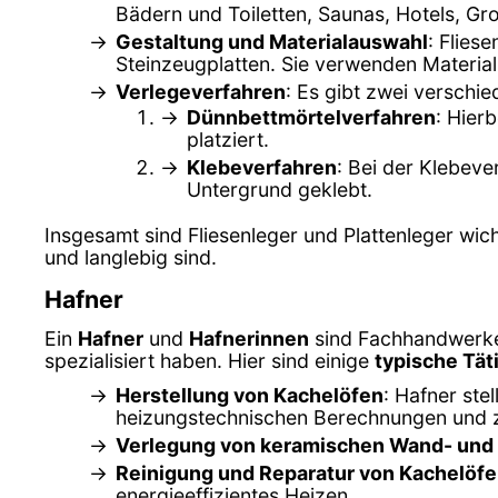
Bädern und Toiletten, Saunas, Hotels, G
Gestaltung und Materialauswahl
: Flies
Steinzeugplatten. Sie verwenden Material
Verlegeverfahren
: Es gibt zwei verschi
Dünnbettmörtelverfahren
: Hier
platziert.
Klebeverfahren
: Bei der Klebeve
Untergrund geklebt.
Insgesamt sind Fliesenleger und Plattenleger wi
und langlebig sind.
Hafner
Ein
Hafner
und
Hafnerinnen
sind Fachhandwerker,
spezialisiert haben. Hier sind einige
typische Tät
Herstellung von Kachelöfen
: Hafner ste
heizungstechnischen Berechnungen und z
Verlegung von keramischen Wand- und
Reinigung und Reparatur von Kachelöf
energieeffizientes Heizen.