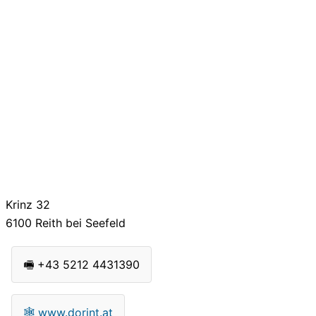
Krinz 32
6100
Reith bei Seefeld
🖷
+43 5212 4431390
🕸
www.dorint.at