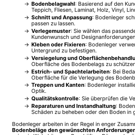
Bodenbelagwahl
: Basierend auf den K
Teppich, Fliesen, Laminat, Holz, Vinyl, L
Schnitt und Anpassung
: Bodenleger sch
passen zu lassen.
Verlegemuster
: Sie wählen das passend
Kundenwunsch und Designanforderungen
Kleben oder Fixieren
: Bodenleger verwe
Untergrund zu befestigen.
Versiegelung und Oberflächenbehandl
Oberfläche des Bodenbelags zu schützen
Estrich- und Spachtelarbeiten
: Bei Bed
Oberfläche für die Verlegung des Bodenb
Treppen und Kanten
: Bodenleger instal
Optik.
Qualitätskontrolle
: Sie überprüfen die V
Reparaturen und Instandhaltung
: Boden
Schäden zu beheben oder den Boden in g
Bodenleger arbeiten in der Regel in enger Zusam
Bodenbeläge den gewünschten Anforderungen