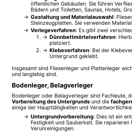
öffentlichen Gebäuden. Sie führen Verfl
Bädern und Toiletten, Saunas, Hotels, G
Gestaltung und Materialauswahl
: Flies
Steinzeugplatten. Sie verwenden Material
Verlegeverfahren
: Es gibt zwei verschi
Dünnbettmörtelverfahren
: Hier
platziert.
Klebeverfahren
: Bei der Klebeve
Untergrund geklebt.
Insgesamt sind Fliesenleger und Plattenleger wi
und langlebig sind.
Bodenleger, Belagverleger
Bodenleger oder Belagverleger sind Fachleute, di
Vorbereitung des Untergrunds
und die
fachger
einige der Haupttätigkeiten und Verantwortlichk
Untergrundvorbereitung
: Dies ist ein 
Festigkeit und Sauberkeit. Sie repariere
Verunreinigungen.