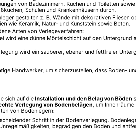
iesungen von Badezimmern, Küchen und Toiletten sowie
roßküchen, Schulen und Krankenhäusern durch.
enleger gestalten z. B. Wände mit dekorativen Fliesen 
ien wie Keramik, Natur- und Kunststein sowie Beton.
edene Arten von Verlegeverfahren:
bei wird eine dünne Mörtelschicht auf den Untergrund 
rlegung wird ein sauberer, ebener und fettfreier Unter
chtige Handwerker, um sicherzustellen, dass Boden- u
e sich auf die
Installation und den Belag von Böden
s
echte Verlegung von Bodenbelägen
, um Innenräume f
eiten von Bodenlegern:
entscheidender Schritt in der Bodenverlegung. Bodenle
n Unregelmäßigkeiten, begradigen den Boden und entfer