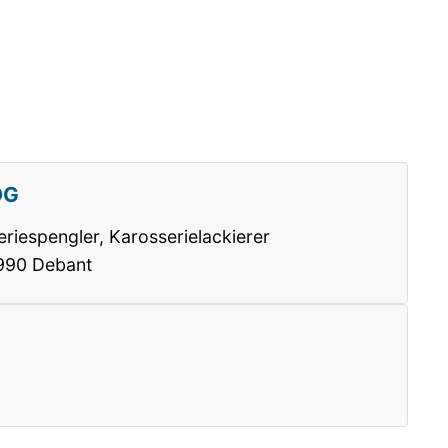
OG
riespengler, Karosserielackierer
9990 Debant