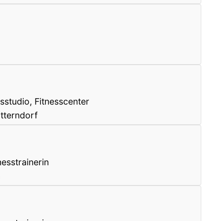
studio, Fitnesscenter
tterndorf
esstrainerin
n